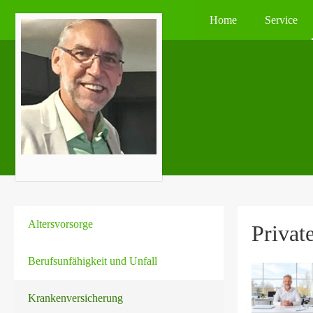
Home
Service
Alters­vorsorge
Private
Berufsunfähigkeit und Unfall
Kranken­ver­si­che­rung