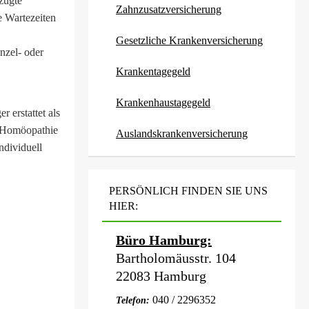
zugte
Zahn­zu­satz­ver­si­che­rung
e Wartezeiten
Gesetzliche Kranken­ver­si­che­rung
nzel- oder
Krankentagegeld
Krankenhaustagegeld
erstattet als
r Homöopathie
Auslandskrankenversicherung
ndividuell
PERSÖNLICH FINDEN SIE UNS
HIER:
Büro Hamburg:
Bartholomäusstr. 104
22083 Hamburg
040 / 2296352
Telefon: