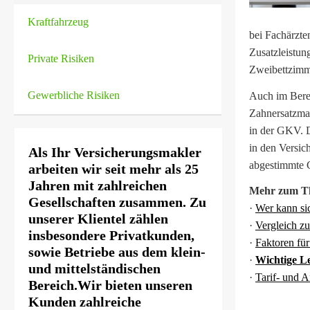
Kraftfahrzeug
bei Fachärzte
Zusatzleistun
Private Risiken
Zweibettzimm
Gewerbliche Risiken
Auch im Berei
Zahnersatzma
in der GKV. 
in den Versic
Als Ihr Ver­sicherungs­makler
abgestimmte G
arbeiten wir seit mehr als 25
Jahren mit zahlreichen
Mehr zum T
Gesellschaften zusammen. Zu
·
Wer kann sic
unserer Klientel zählen
·
Vergleich zu
insbesondere Privatkunden,
·
Faktoren fü
sowie Betriebe aus dem klein-
·
Wichtige L
und mittelständischen
·
Tarif- und 
Bereich.Wir bieten unseren
Kunden zahlreiche