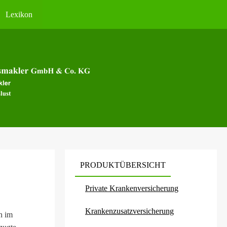
Lexikon
PRODUKTÜBERSICHT
Private Kranken­ver­si­che­rung
Kranken­zusatz­ver­si­che­rung
n im