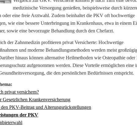
Vergleich zur GKV. Versicherte können je nach Tarif eine bevor
medizinische Versorgung genießen, beispielsweise durch kürzer
n oder eine freie Arztwahl. Zudem beinhaltet die PKV oft hochwertige
gen, wie eine bessere Unterbringung im Krankenhaus, etwa in einem Ei
er, sowie eine bevorzugte Behandlung durch den Chefarzt.
ch der Zahnmedizin profitieren privat Versicherte: Hochwertige
ßnahmen und moderne Behandlungsmethoden werden meist großzügiger 
Darüber hinaus können alternative Heilmethoden wie Osteopathie ode
herungsschutz aufgenommen werden. Diese Vorteile ermöglichen eine i
esundheitsversorgung, die den persönlichen Bedürfnissen entspricht.
hema:
h privat ver­sichern?
r Gesetzlichen Kranken­ver­si­che­rung
r den PKV-Beitrag und Alterungsrückstellungen
eistungen der PKV
Anbieterwahl