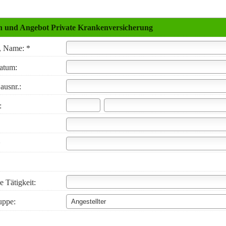
h und Angebot Private Kranken­ver­si­che­rung
, Name: *
datum:
ausnr.:
:
*
e Tätigkeit:
uppe: