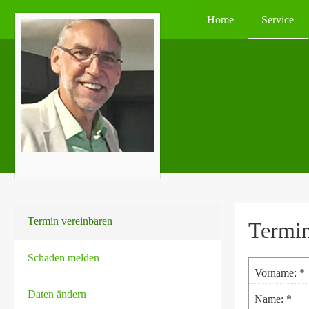
Home
Service
Termin ver­ein­baren
Termin
Schaden melden
Vorname: *
Daten ändern
Name: *