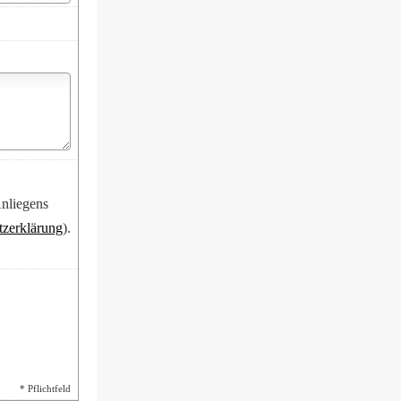
Anliegens
tzerklärung
).
* Pflichtfeld