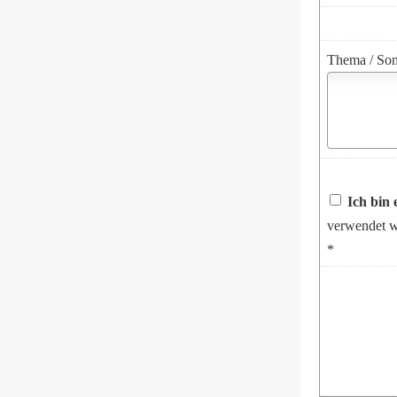
Thema / So
Ich bin 
verwendet w
*