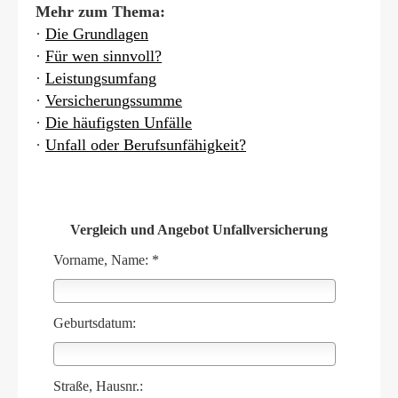
Mehr zum Thema:
·
Die Grundlagen
·
Für wen sinnvoll?
·
Leistungsumfang
·
Versicherungssumme
·
Die häufigsten Unfälle
·
Unfall oder Berufs­unfähig­keit?
Vergleich und Angebot Unfall­ver­si­che­rung
Vorname, Name: *
Geburts­datum:
Straße, Hausnr.: