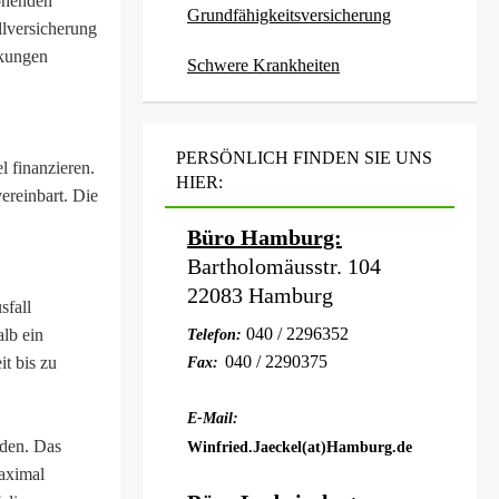
rohenden
Grundfähigkeitsversicherung
ver­si­che­rung
nkungen
Schwe­re Krank­hei­ten
PERSÖNLICH FINDEN SIE UNS
 finanzieren.
HIER:
ereinbart. Die
Büro Hamburg:
Bartholomäusstr. 104
22083 Hamburg
sfall
040 / 2296352
alb ein
Telefon:
040 / 2290375
t bis zu
Fax:
E-Mail:
rden. Das
Winfried.Jaeckel(at)Hamburg.de
aximal