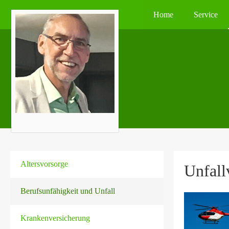
Home
Service
Alters­vorsorge
Unfall­
Berufsunfähigkeit und Unfall
Kranken­ver­si­che­rung