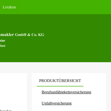
Lexikon
PRODUKTÜBERSICHT
Berufs­unfähig­keitsversicherung
Unfall­ver­si­che­rung