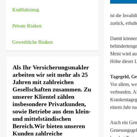
Kraftfahrzeug
ist die Invali
zurück, erhal
Private Risiken
Damit können
Gewerbliche Risiken
behinderteng
Meist wird au
Höhe dieser L
Als Ihr Ver­sicherungs­makler
arbeiten wir seit mehr als 25
Tagegeld, Ge
Jahren mit zahlreichen
Vor allem, wen
Gesellschaften zusammen. Zu
verbunden. Als
unserer Klientel zählen
Krankentagege
insbesondere Privatkunden,
einem Jahr na
sowie Betriebe aus dem klein-
und mittelständischen
Auch ein Gene
Bereich.Wir bieten unseren
Genesungsgeld
Kunden zahlreiche