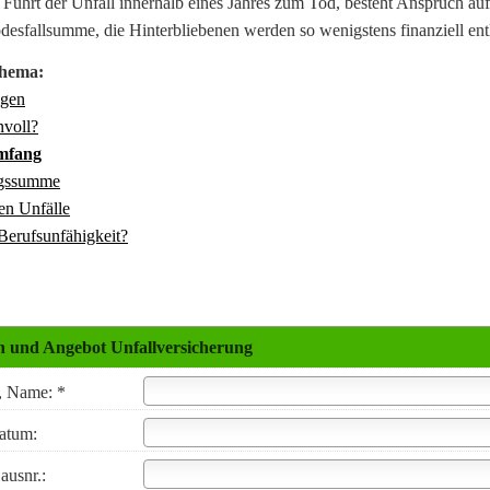
 Führt der Unfall innerhalb eines Jahres zum Tod, besteht Anspruch auf
odesfallsumme, die Hinterbliebenen werden so wenigstens finanziell ent
hema:
agen
nvoll?
mfang
ngssumme
en Unfälle
Berufs­unfähig­keit?
h und Angebot Unfall­ver­si­che­rung
, Name: *
datum:
ausnr.: