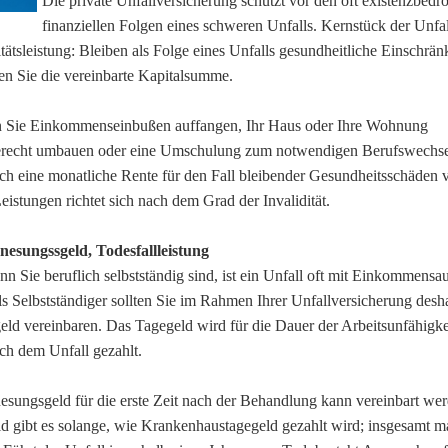
Die private Unfall­ver­si­che­rung schützt vor den oft existenzbed
finanziellen Folgen eines schweren Unfalls. Kernstück der Unfall­
ditätsleistung: Bleiben als Folge eines Unfalls gesundheitliche Einschrä
ten Sie die vereinbarte Kapitalsumme.
 Sie Einkommenseinbußen auffangen, Ihr Haus oder Ihre Wohnung
erecht umbauen oder eine Umschulung zum notwendigen Berufswechsel
ch eine monatliche Rente für den Fall bleibender Gesundheitsschäden v
eistungen richtet sich nach dem Grad der Invalidität.
nesungssgeld, Todesfallleistung
n Sie beruflich selbstständig sind, ist ein Unfall oft mit Einkommensau
 Selbstständiger sollten Sie im Rahmen Ihrer Unfall­ver­si­che­rung desh
ld vereinbaren. Das Tagegeld wird für die Dauer der Arbeitsunfähigkei
ch dem Unfall gezahlt.
sungsgeld für die erste Zeit nach der Behandlung kann vereinbart we
 gibt es solange, wie Krankenhaustagegeld gezahlt wird; insgesamt m