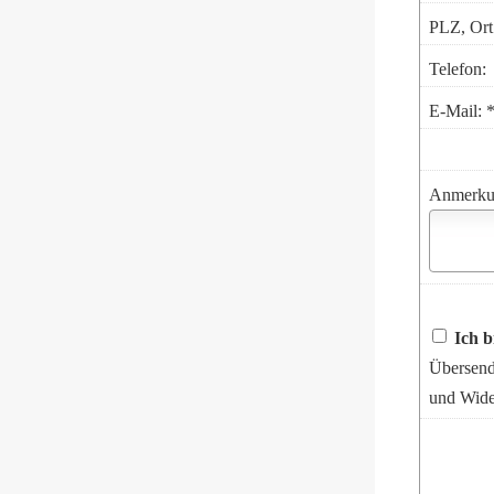
PLZ, Ort
Telefon:
E-Mail: 
Anmerku
Ich b
Übersend
und Wide