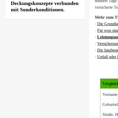
hundert Tage.
Deckungskonzepte verbunden
versicherte T
mit Sonderkonditionen.
Mehr zum T
·
Die Grundl
·
Für wen sin
·
Leistungsu
·
Versicheru
·
Die häufigst
·
Unfall oder 
Vergleic
Vorname
Geburts­
Straße, H