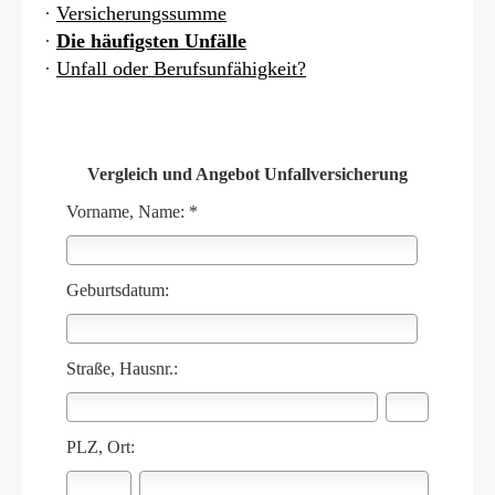
·
Versicherungssumme
·
Die häufigsten Unfälle
·
Unfall oder Berufs­unfähig­keit?
Vergleich und Angebot Unfall­ver­si­che­rung
Vorname, Name: *
Geburts­datum:
Straße, Hausnr.:
PLZ, Ort: