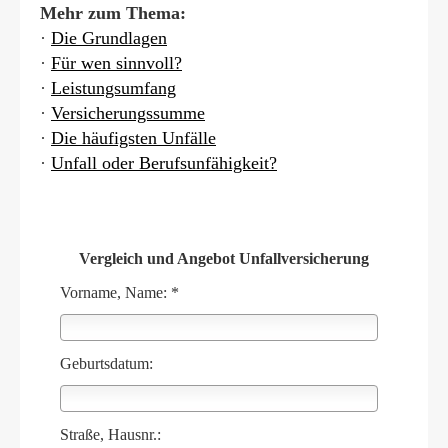
Mehr zum Thema:
·
Die Grundlagen
·
Für wen sinnvoll?
·
Leistungsumfang
·
Versicherungssumme
·
Die häufigsten Unfälle
·
Unfall oder Berufs­unfähig­keit?
Vergleich und Angebot Unfall­ver­si­che­rung
Vorname, Name: *
Geburts­datum:
Straße, Hausnr.: